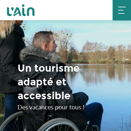
Aller
au
contenu
principal
Un tourisme
adapté et
accessible
Des vacances pour tous !