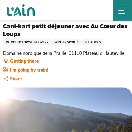
Aller
Cani-kart petit déjeuner avec Au Cœur des Loups
Home
au
contenu
principal
Cani-kart petit déjeuner avec Au Cœur des
Loups
INTRODUCTORY/DISCOVERY
WINTER SPORTS
SLED DOGS
Domaine nordique de la Praille, 01110 Plateau d'Hauteville
Getting there
I'm going by train!
Share