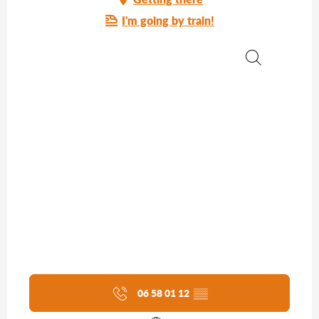
I'm going by train!
Search
06 58 01 12
▒▒