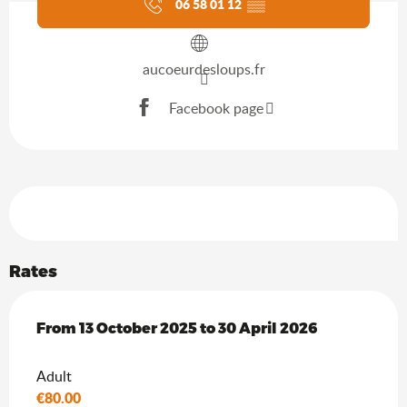
06 58 01 12
▒▒
aucoeurdesloups.fr
Facebook page
Services offered
Rates
From
From
13 October 2025
13 October 2025
to
to
30 April 2026
30 April 2026
Adult
€80.00