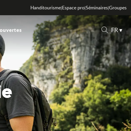
Handitourisme
Espace pro
Séminaires
Groupes
|
|
|
FR
ouvertes
Recherche
ie