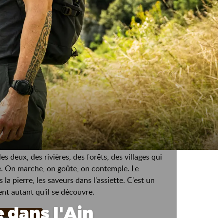
essent leur silhouette, les plaines ondulent
s deux, des rivières, des forêts, des villages qui
e. On marche, on goûte, on contemple. Le
 la pierre, les saveurs dans l'assiette. C'est un
sent autant qu'il se découvre.
 dans l'Ain
 & montagne