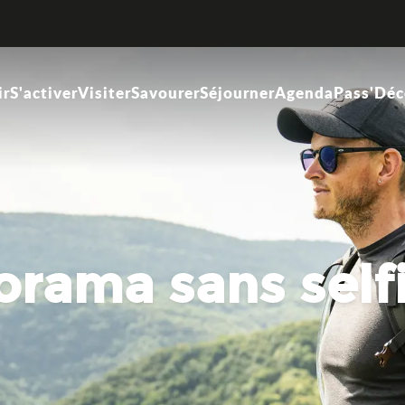
ir
S'activer
Visiter
Savourer
Séjourner
Agenda
Pass'Déc
orama sans self