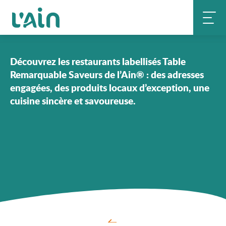
Aller
Accueil
Savourer
Marque Saveurs de l’Ain®
au
Label Table Remarquable
contenu
principal
Découvrez les restaurants labellisés Table
Remarquable Saveurs de l’Ain® : des adresses
engagées, des produits locaux d’exception, une
cuisine sincère et savoureuse.