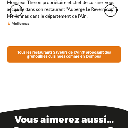
Monsieur Theron propriétaire et chef de cuisine, vous
Bra
accueille dans son restaurant "Auberge Le Revermont" à
sup
Meillonnas dans le département de l'Ain.
ter
Meillonnas
B
Tous les restaurants Saveurs de l'Ain® proposant des
grenouilles cuisinées comme en Dombes
Vous aimerez aussi...