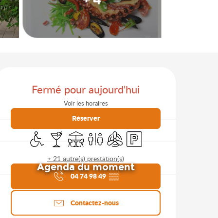
Ouverture et coordonnées
Fermé pour aujourd'hui
Voir les horaires
Réserver
Accès handicapés
Bar / Buvette
Terrasse
Toilettes
Air conditionné
Parking
+ 21 autre(s) prestation(s)
Agenda du moment
04 74 98 49
▒▒
Contactez-nous