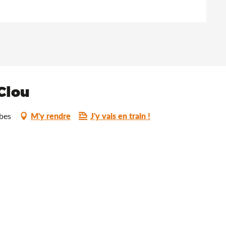
Clou
M'y rendre
J'y vais en train !
bes