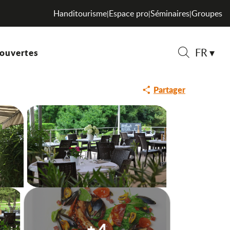
Handitourisme
Espace pro
Séminaires
Groupes
|
|
|
FR
ouvertes
Recherche
Partager
+ 4