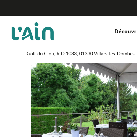
Aller
Restaurant du Golf du Clou
Accueil
au
contenu
principal
Restaurant du Golf du Cl
Découvr
RESTAURANT
RESTAURANT TRADITIONNEL
Golf du Clou, R.D 1083, 01330 Villars-les-Dombes