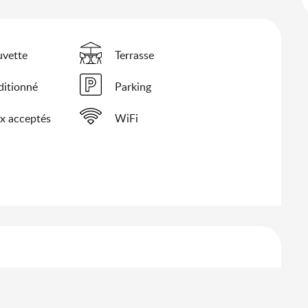
uvette
Terrasse
ditionné
Parking
x acceptés
WiFi
s