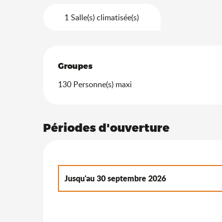
1 Salle(s) climatisée(s)
Groupes
Groupes
130 Personne(s) maxi
Périodes d'ouverture
Jusqu'au
30 septembre 2026
Du
1 octobre 2026
au
31 décembre 2026