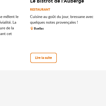
Le Bistrot de l'Auberge
RESTAURANT
e mêlent le
Cuisine au goût du jour, bressane avec
vialité. La
quelques notes provençales !
ure de la
Buellas
nant cet
Lire la suite