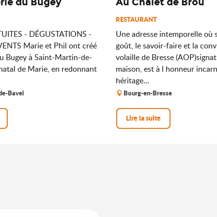
lerie du Bugey
Au Chalet de Brou
RESTAURANT
TUITES - DÉGUSTATIONS -
Une adresse intemporelle où s
ENTS Marie et Phil ont créé
goût, le savoir-faire et la convi
 du Bugey à Saint-Martin-de-
volaille de Bresse (AOP)signat
 natal de Marie, en redonnant
maison, est à l honneur incar
héritage...
de-Bavel
Bourg-en-Bresse
Lire la suite