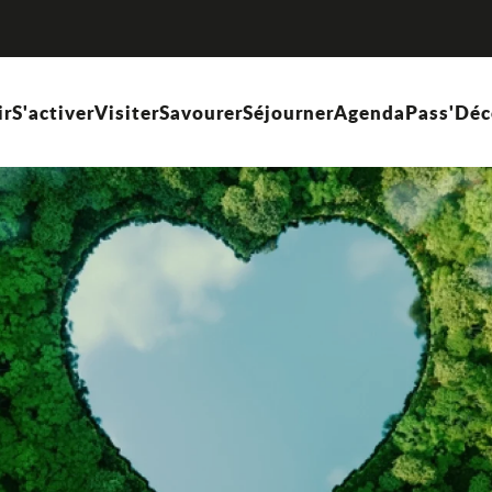
ir
S'activer
Visiter
Savourer
Séjourner
Agenda
Pass'Déc