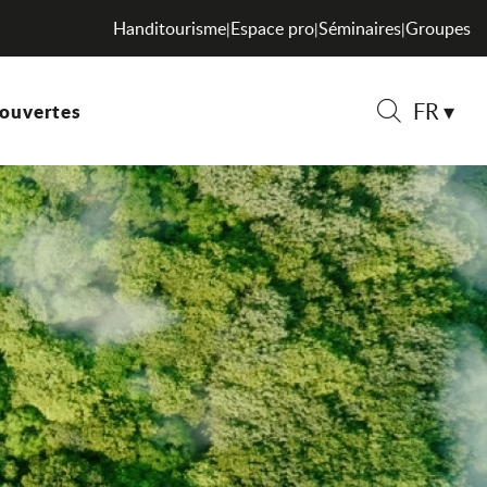
Handitourisme
Espace pro
Séminaires
Groupes
|
|
|
FR
ouvertes
Recherche