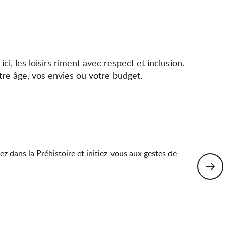
ici, les loisirs riment avec respect et inclusion.
tre âge, vos envies ou votre budget.
La Tour
AUTRES LOI
z dans la Préhistoire et initiez-vous aux gestes de
Avec sa vue
Montagni
Lire la s