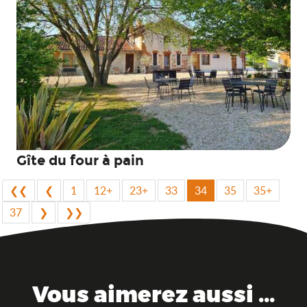
Gîte du four à pain
❮❮
❮
1
12+
23+
33
34
35
35+
37
❯
❯❯
Vous aimerez aussi ...