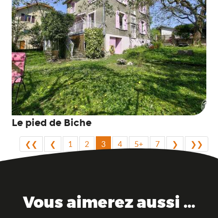
Le pied de Biche
❮❮
❮
1
2
3
4
5+
7
❯
❯❯
Vous aimerez aussi ...