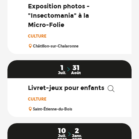
Exposition photos -
"Insectomania" à la
Micro-Folie
CULTURE
Châtillon-sur-Chalaronne
1
31
Juil.
Août
Livret-jeux pour enfants
Recherche
CULTURE
Saint-Étienne-du-Bois
10
2
Juil.
Janv.