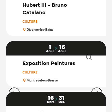
Hubert III – Bruno
Catalano
CULTURE
Divonne-les-Bains
1
16
Août
Août
Exposition Peintures
Recherche
CULTURE
Montrevel-en-Bresse
16
31
Mars
Oct.