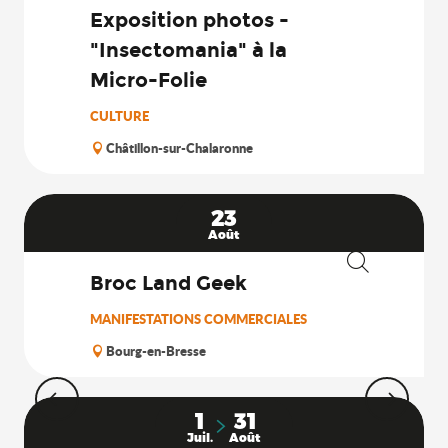
Exposition photos -
"Insectomania" à la
Micro-Folie
CULTURE
Châtillon-sur-Chalaronne
23
Août
Broc Land Geek
Recherche
MANIFESTATIONS COMMERCIALES
Bourg-en-Bresse
1
31
Juil.
Août