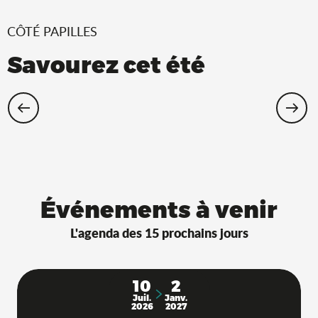
CÔTÉ PAPILLES
Savourez cet été
Restaurants Saveurs de l’Ain® avec
terrasse à l’ombre !
Événements à venir
L'agenda des 15 prochains jours
10
2
Juil.
Janv.
2026
2027