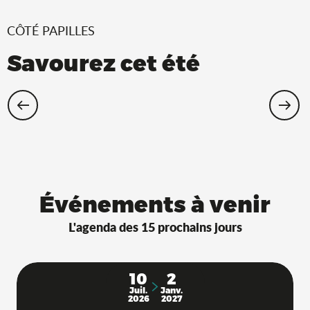
CÔTÉ PAPILLES
Savourez cet été
Restaurants Saveurs de l’Ain® avec
terrasse à l’ombre !
Événements à venir
L'agenda des 15 prochains jours
10
2
Juil.
Janv.
2026
2027