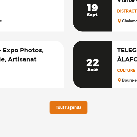
19
DISTRACTI
Sept.
e
Chalam
 Expo Photos,
TELEG
ie, Artisanat
ÀLAFO
22
Août
CULTURE
Bourg-e
Tout l'agenda