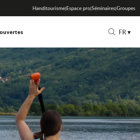
Handitourisme
Espace pro
Séminaires
Groupes
|
|
|
FR
ouvertes
Recherche