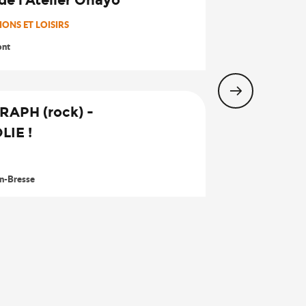
Août
ONS ET LOISIRS
16
ont
Août
RAPH (rock) -
LIE !
14
Août
n-Bresse