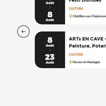
Août
CULTURE
8
Châtillon-sur-Chalaronn
Août
8
ARTs EN CAVE -
Peinture, Poter
Août
23
CULTURE
Parves-et-Nattages
Août