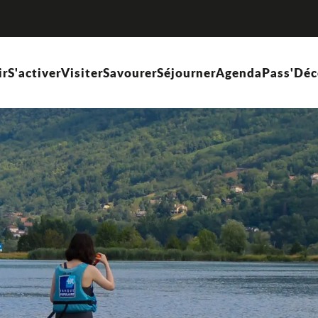
ir
S'activer
Visiter
Savourer
Séjourner
Agenda
Pass'Déc