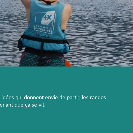
s idées qui donnent envie de partir, les randos
enant que ça se vit.