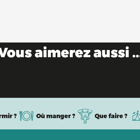
Vous aimerez aussi ..
Evénements culturels et expositions
rmir ?
Où manger ?
Que faire ?