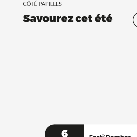
CÔTÉ PAPILLES
Savourez cet été
6
Festi'Dombes