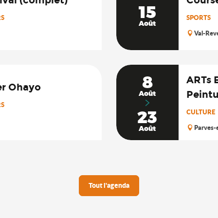
15
RS
SPORTS
Août
Val-Rev
8
ARTs 
ier Ohayo
Peintu
Août
RS
23
CULTURE
Parves-
Août
Tout l'agenda