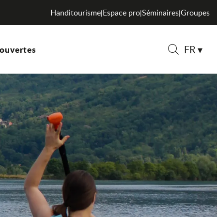
Handitourisme
Espace pro
Séminaires
Groupes
|
|
|
FR
ouvertes
Recherche