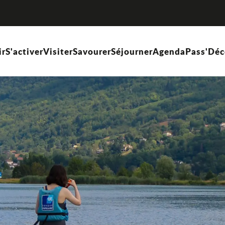
ir
S'activer
Visiter
Savourer
Séjourner
Agenda
Pass'Déc