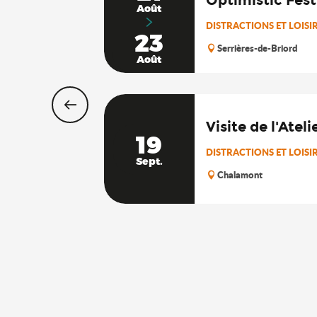
Août
DISTRACTIONS ET LOISI
23
Serrières-de-Briord
Août
Visite de l'Atel
19
DISTRACTIONS ET LOISI
Sept.
Chalamont