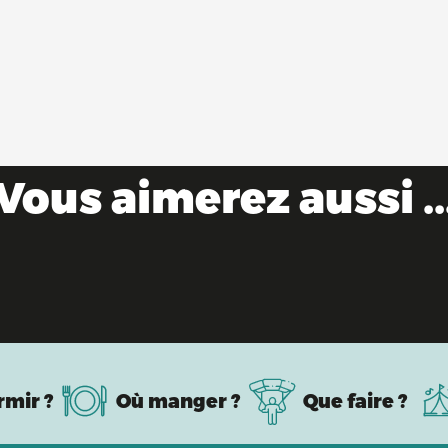
Vous aimerez aussi ..
Evénements gourmands & marchés
rmir ?
Où manger ?
Que faire ?