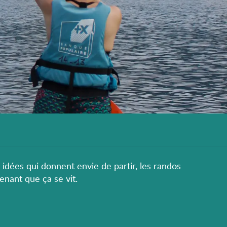
s idées qui donnent envie de partir, les randos
enant que ça se vit.