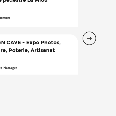
19
Août
ermont
EN CAVE - Expo Photos,
re, Poterie, Artisanat
22
Août
et-Nattages