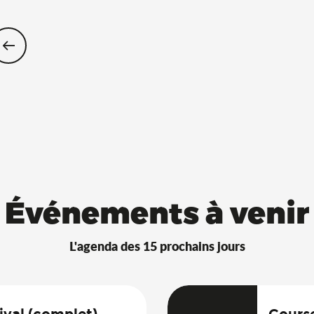
Restaurants Saveurs de l’Ain® avec 
Événements à venir
L'agenda des 15 prochains jours
ival (complet)
Course