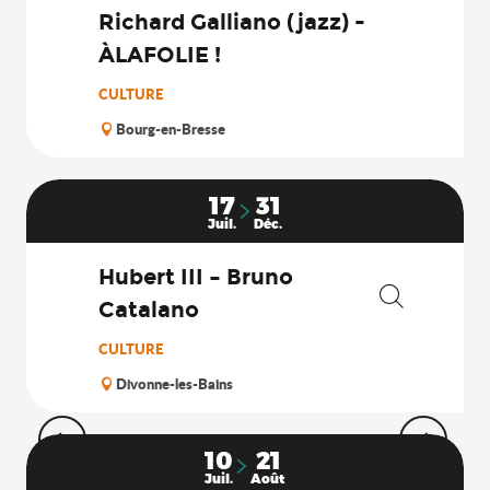
Richard Galliano (jazz) -
ÀLAFOLIE !
CULTURE
Bourg-en-Bresse
17
31
Juil.
Déc.
Hubert III – Bruno
Catalano
Recherche
CULTURE
Divonne-les-Bains
10
21
Juil.
Août