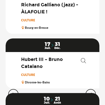
Richard Galliano (jazz) -
ÀLAFOLIE !
CULTURE
Bourg-en-Bresse
17
31
Juil.
Déc.
Hubert III – Bruno
Catalano
Recherche
CULTURE
Divonne-les-Bains
10
21
Juil.
Août