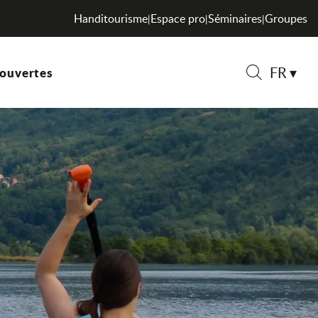
Handitourisme
Espace pro
Séminaires
Groupes
|
|
|
FR
ouvertes
Recherche