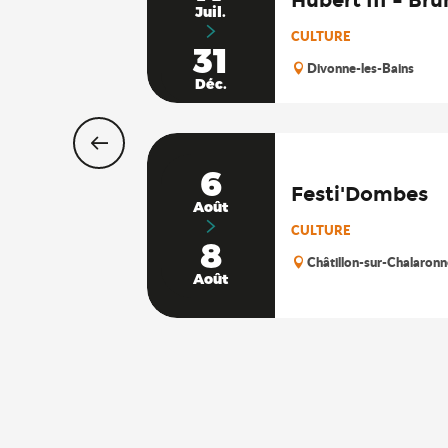
Juil.
CULTURE
31
Divonne-les-Bains
Déc.
6
Festi'Dombes
Août
CULTURE
8
Châtillon-sur-Chalaronn
Août