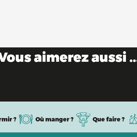
Vous aimerez aussi ..
Evénements sportifs à venir
rmir ?
Où manger ?
Que faire ?