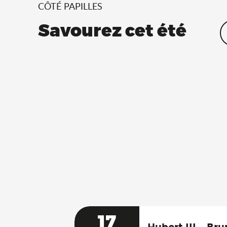
CÔTÉ PAPILLES
Savourez cet été
17
Hubert III – Br