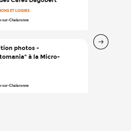
7
ONS ET LOISIRS
Août
n-sur-Chalaronne
tion photos -
tomania" à la Micro-
23
Nov.
n-sur-Chalaronne