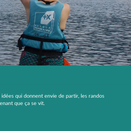
s idées qui donnent envie de partir, les randos
enant que ça se vit.