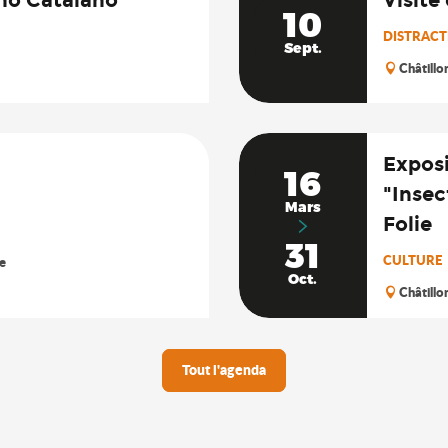
10
DISTRACTI
Sept.
Châtillo
Exposi
16
"Insec
Mars
Folie
31
CULTURE
e
Oct.
Châtillo
Tout l'agenda