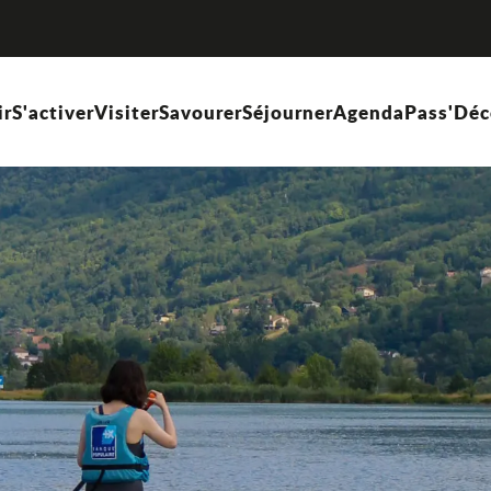
ir
S'activer
Visiter
Savourer
Séjourner
Agenda
Pass'Déc