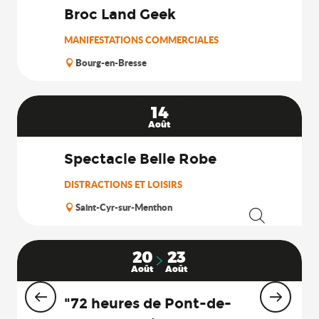
Broc Land Geek
MANIFESTATIONS COMMERCIALES
Bourg-en-Bresse
14
Août
Spectacle Belle Robe
DISTRACTIONS ET LOISIRS
Saint-Cyr-sur-Menthon
Recherche
20
23
Août
Août
"72 heures de Pont-de-