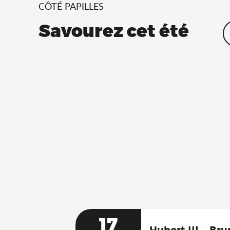
CÔTÉ PAPILLES
Savourez cet été
17
Hubert III – Br