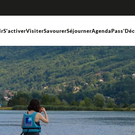
ir
S'activer
Visiter
Savourer
Séjourner
Agenda
Pass'Déc