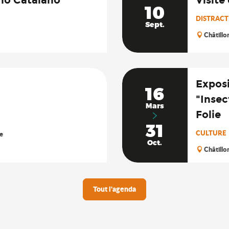
10
DISTRACTI
Sept.
Châtillo
Exposi
16
"Insec
Mars
Folie
31
CULTURE
e
Oct.
Châtillo
Tout l'agenda