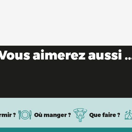
Vous aimerez aussi ..
Evénements sportifs à venir
rmir ?
Où manger ?
Que faire ?