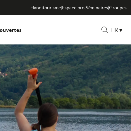
Handitourisme
Espace pro
Séminaires
Groupes
|
|
|
FR
ouvertes
Recherche