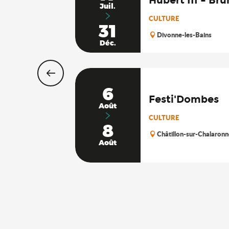
Juil.
CULTURE
31
Divonne-les-Bains
Déc.
6
Festi'Dombes
Août
CULTURE
8
Châtillon-sur-Chalaronn
Août