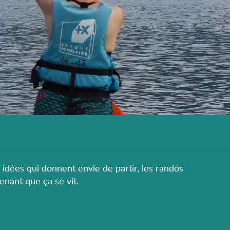
s idées qui donnent envie de partir, les randos
enant que ça se vit.