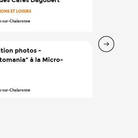
7
ONS ET LOISIRS
Août
n-sur-Chalaronne
tion photos -
tomania" à la Micro-
23
Nov.
n-sur-Chalaronne