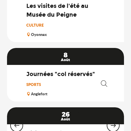
Les visites de l'été au
Musée du Peigne
CULTURE
Oyonnax
8
Août
Journées "col réservés"
SPORTS
Recherche
Anglefort
26
Août