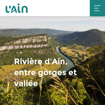
Aller
au
contenu
principal
Rivière d'Ain,
entre gorges et
vallée