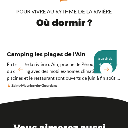
POUR VIVRE AU RYTHME DE LA RIVIÈRE
Où dormir ?
Camping les plages de l'Ain
Ca
à partir de
En bord de la rivière d’Ain, proche de Pérouges, profitez
Cab
199
€
du camping avec des mobiles-homes climatisés. Les
sur
piscines et le restaurant sont ouverts de juin à fin août....
S
Saint-Maurice-de-Gourdans
Vous aimerez aussi ...