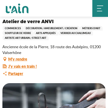
Aller
Atelier de verre ANVI
Accueil
au
contenu
principal
Atelier de verre ANVI
COMMERCES
DÉCORATION / AMEUBLEMENT / CRÉATION
MÉTIERS D’ART
SOUFFLEUR DE VERRE
ARTS APPLIQUÉS
VERRIER AU CHALUMEAU
ARTISTE ART URBAIN / STREET ART
Ancienne école de la Pierre, 18 route des Aubépins, 01200
Valserhône
M'y rendre
J'y vais en train !
Partager