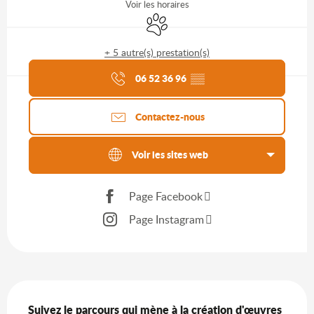
Voir les horaires
Animaux acceptés
+ 5 autre(s) prestation(s)
Agenda du moment
06 52 36 96
▒▒
Contactez-nous
Voir les sites web
Page Facebook
Page Instagram
Description
Suivez le parcours qui mène à la création d'œuvres 