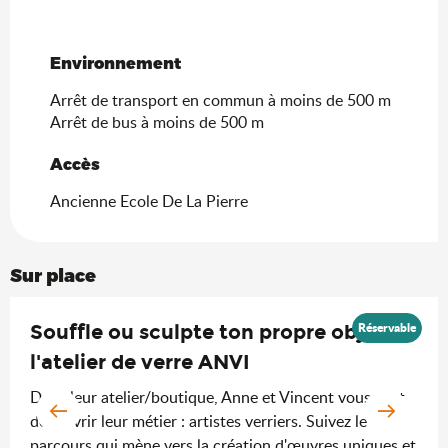
Environnement
Environnement
Arrêt de transport en commun à moins de 500 m
Arrêt de bus à moins de 500 m
Accès
Accès
Ancienne Ecole De La Pierre
Sur place
Réservable
Souffle ou sculpte ton propre objet à
l'atelier de verre ANVI
Dans leur atelier/boutique, Anne et Vincent vous font
découvrir leur métier : artistes verriers. Suivez le
parcours qui mène vers la création d'œuvres uniques et