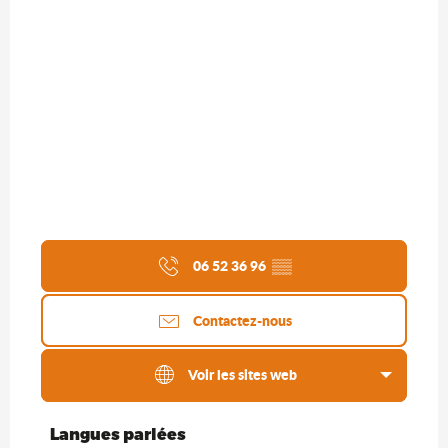
06 52 36 96
▒▒
Contactez-nous
Voir les sites web
Langues parlées
Langues parlées