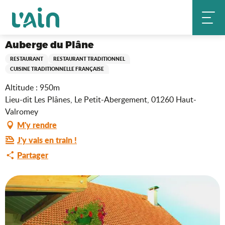
Aller
Auberge du Plâne
Accueil
au
contenu
principal
Auberge du Plâne
RESTAURANT
RESTAURANT TRADITIONNEL
CUISINE TRADITIONNELLE FRANÇAISE
Altitude : 950m
Lieu-dit Les Plânes, Le Petit-Abergement, 01260 Haut-
Valromey
M'y rendre
J'y vais en train !
Partager