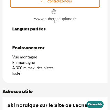
Contactez-nous
www.aubergeduplane.fr
Langues parlées
Langues parlées
Environnement
Environnement
Vue montagne
En montagne
A 300 m maxi des pistes
Isolé
Adresse utile
Réservable
Ski nordique sur le Site de Lachat