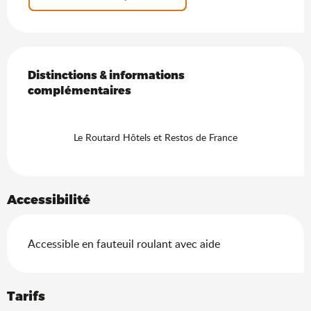
Offres de prestations
Distinctions & informations complémentaires
Distinctions & informations
complémentaires
Le Routard Hôtels et Restos de France
Accessibilité
Accessible en fauteuil roulant avec aide
Tarifs