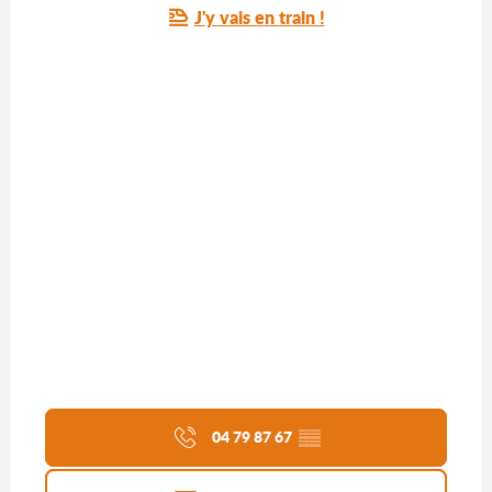
J'y vais en train !
04 79 87 67
▒▒