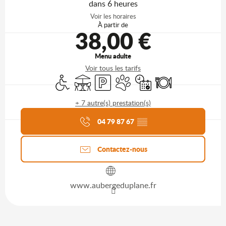
dans 6 heures
Voir les horaires
À partir de
38,00 €
Menu adulte
Voir tous les tarifs
Accès handicapés
Terrasse
Parking
Animaux acceptés
Uniquement sur réservati
Restaurant
+ 7 autre(s) prestation(s)
Agenda du moment
04 79 87 67
▒▒
Contactez-nous
www.aubergeduplane.fr