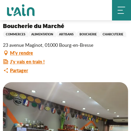
Aller
Boucherie du Marché
Accueil
au
contenu
principal
Boucherie du Marché
COMMERCES
ALIMENTATION
ARTISANS
BOUCHERIE
CHARCUTERIE
23 avenue Maginot, 01000 Bourg-en-Bresse
M'y rendre
J'y vais en train !
Partager