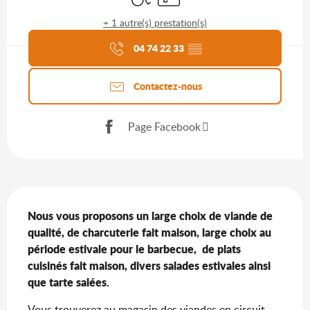
+ 1 autre(s) prestation(s)
Agenda du moment
04 74 22 33
▒▒
Contactez-nous
Page Facebook
Description
Nous vous proposons un large choix de viande de 
qualité, de charcuterie fait maison, large choix au 
période estivale pour le barbecue,  de plats 
cuisinés fait maison, divers salades estivales ainsi 
que tarte salées.
Vous trouverez au magasin des viandes en circuit 