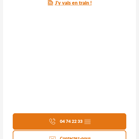
J'y vais en train !
04 74 22 33
▒▒
Contactez-nous