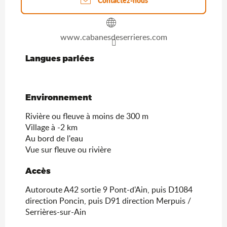
Contactez-nous
www.cabanesdeserrieres.com
Langues parlées
Langues parlées
Environnement
Environnement
Rivière ou fleuve à moins de 300 m
Village à -2 km
Au bord de l'eau
Vue sur fleuve ou rivière
Accès
Accès
Autoroute A42 sortie 9 Pont-d'Ain, puis D1084
direction Poncin, puis D91 direction Merpuis /
Serrières-sur-Ain