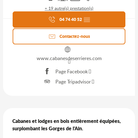
+ 19 autre(s) prestation(s)
Agenda du moment
04 74 40 52
▒▒
Contactez-nous
www.cabanesdeserrieres.com
Page Facebook
Page Tripadvisor
Description
Cabanes et lodges en bois entièrement équipées, 
surplombant les Gorges de l'Ain.