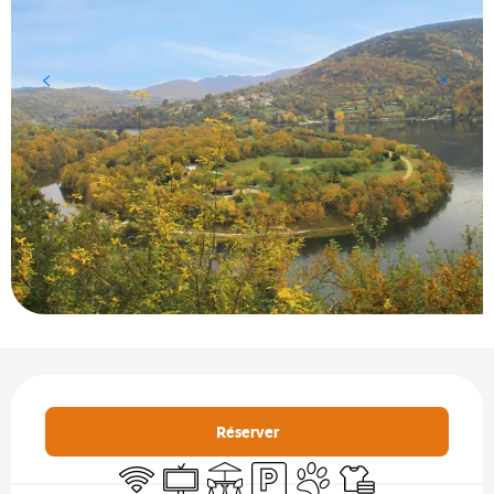
Ouverture et coordonnées
Réserver
WiFi
Télévision
Terrasse
Parking
Animaux acceptés
Draps et linge