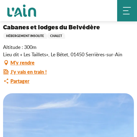
Aller
Cabanes et lodges du Belvédère
Accueil
au
contenu
principal
Cabanes et lodges du Belvédère
HÉBERGEMENT INSOLITE
CHALET
Altitude : 300m
Lieu dit « Les Taillets», Le Bétet, 01450 Serrières-sur-Ain
M'y rendre
J'y vais en train !
Partager