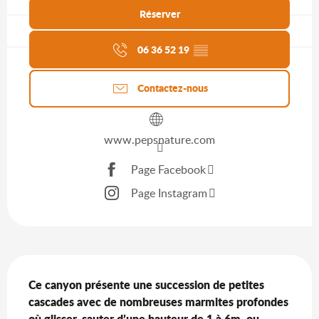
Réserver
Agenda du moment
06 36 52 19
▒▒
Contactez-nous
www.pepsnature.com
Page Facebook
Page Instagram
Description
Ce canyon présente une succession de petites 
cascades avec de nombreuses marmites profondes 
où glisser, sauter d’une hauteur de 1 à 6m, ou 