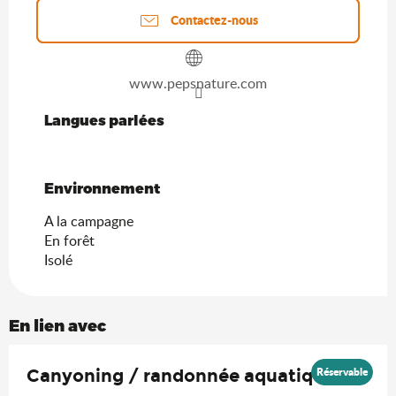
Contactez-nous
www.pepsnature.com
Langues parlées
Langues parlées
Environnement
Environnement
A la campagne
En forêt
Isolé
En lien avec
Réservable
Canyoning / randonnée aquatique