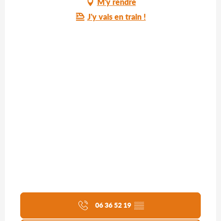
M'y rendre
J'y vais en train !
06 36 52 19
▒▒