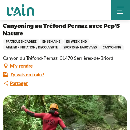
Aller
Canyoning au Tréfond Pernaz avec Pep'S Nature
Accueil
au
contenu
principal
Canyoning au Tréfond Pernaz avec Pep'S
Nature
PRATIQUE ENCADRÉE
EN SEMAINE
EN WEEK-END
ATELIER / INITIATION / DÉCOUVERTE
SPORTS EN EAUX VIVES
CANYONING
Canyon du Tréfond-Pernaz, 01470 Serrières-de-Briord
M'y rendre
J'y vais en train !
Partager