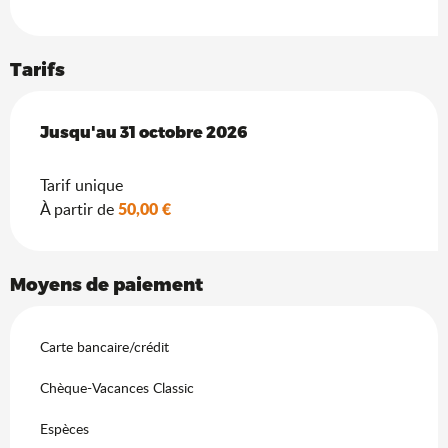
Tarifs
Du
Jusqu'au
15 avril 2026
31 octobre 2026
au
31 octobre 2026
Tarif unique
50,00 €
À partir de
Moyens de paiement
Carte bancaire/crédit
Chèque-Vacances Classic
Espèces