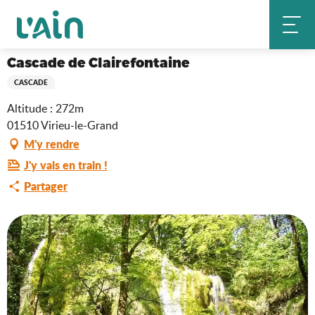
Aller
Cascade de Clairefontaine
Accueil
au
contenu
principal
Cascade de Clairefontaine
CASCADE
Altitude : 272m
01510 Virieu-le-Grand
M'y rendre
J'y vais en train !
Partager