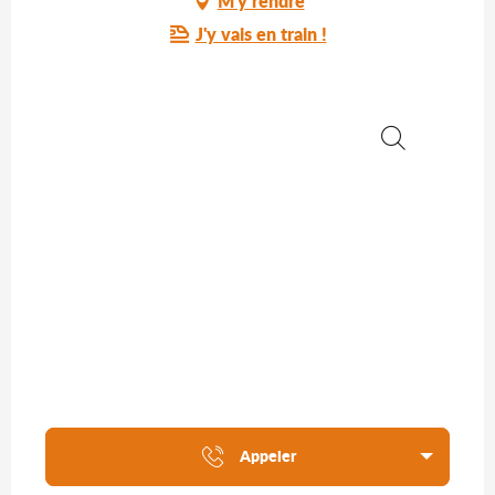
M'y rendre
J'y vais en train !
Recherche
Appeler