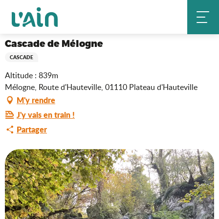
Aller
Cascade de Mélogne
Accueil
au
contenu
principal
Cascade de Mélogne
CASCADE
Altitude : 839m
Mélogne, Route d'Hauteville, 01110 Plateau d'Hauteville
M'y rendre
J'y vais en train !
Partager