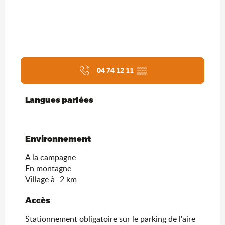
04 74 12 11
▒▒
Langues parlées
Langues parlées
Environnement
Environnement
A la campagne
En montagne
Village à -2 km
Accès
Accès
Stationnement obligatoire sur le parking de l'aire