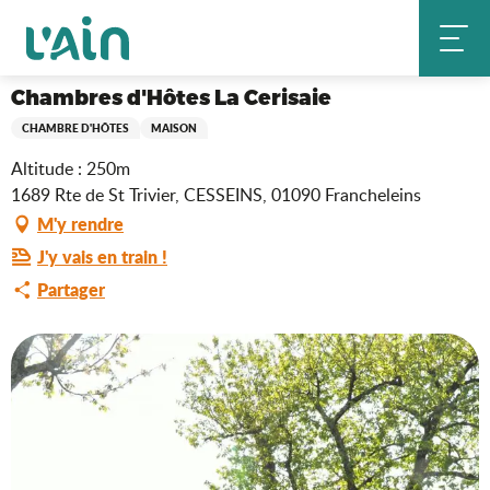
Aller
Chambres d'Hôtes La Cerisaie
Accueil
au
contenu
principal
Chambres d'Hôtes La Cerisaie
CHAMBRE D'HÔTES
MAISON
Altitude : 250m
1689 Rte de St Trivier, CESSEINS, 01090 Francheleins
M'y rendre
J'y vais en train !
Partager