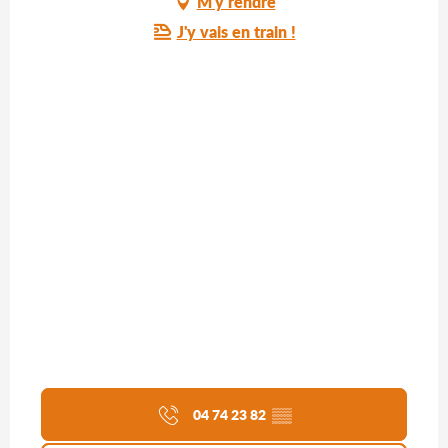
M'y rendre
J'y vais en train !
04 74 23 82
▒▒