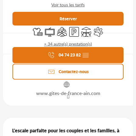
Voir tous les tarifs
Réserver
Draps et linge
Télévision
Air conditionné
Parking
Terrasse
Animaux acceptés
+ 34 autre(s) prestation(s)
Agenda du moment
04 74 23 82
▒▒
Contactez-nous
www.gites-de-france-ain.com
Description
L'escale parfaite pour les couples et les familles, à 