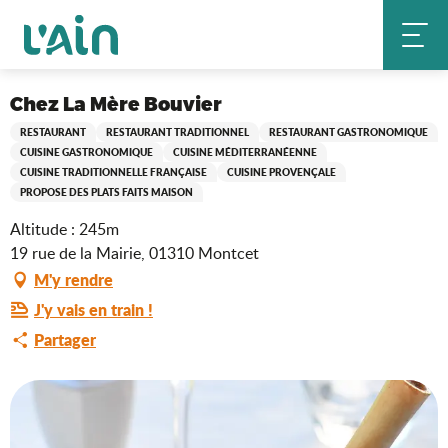
Aller
Chez La Mère Bouvier
Accueil
au
contenu
principal
Saveurs de l'Ain
Chez La Mère Bouvier
RESTAURANT
RESTAURANT TRADITIONNEL
RESTAURANT GASTRONOMIQUE
CUISINE GASTRONOMIQUE
CUISINE MÉDITERRANÉENNE
CUISINE TRADITIONNELLE FRANÇAISE
CUISINE PROVENÇALE
PROPOSE DES PLATS FAITS MAISON
Altitude : 245m
19 rue de la Mairie, 01310 Montcet
M'y rendre
J'y vais en train !
Partager