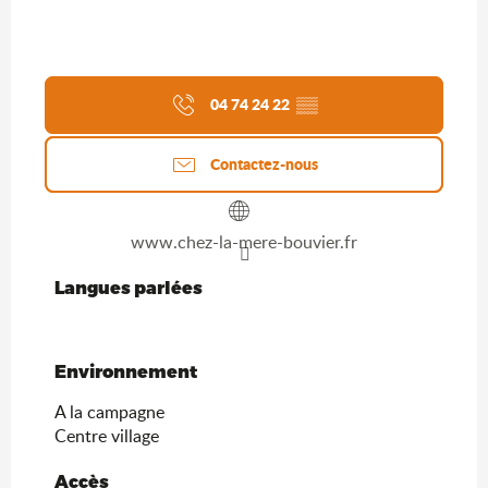
04 74 24 22
▒▒
Contactez-nous
www.chez-la-mere-bouvier.fr
Langues parlées
Langues parlées
Environnement
Environnement
A la campagne
Centre village
Accès
Accès