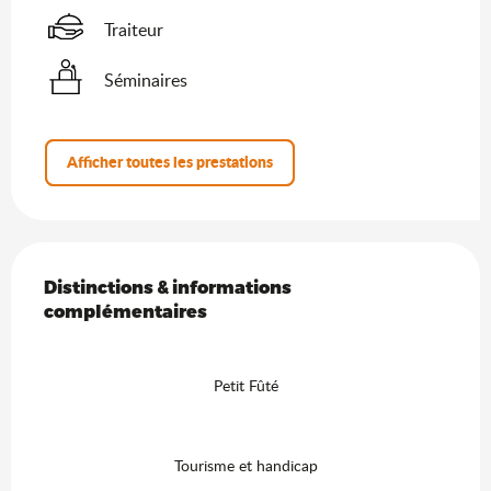
Traiteur
Séminaires
Afficher toutes les prestations
Offres de prestations
Distinctions & informations complémentaires
Distinctions & informations
complémentaires
Petit Fûté
Tourisme et handicap