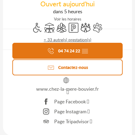
Ouvert aujourd'hui
dans 5 heures
Voir les horaires
Accès handicapés
Terrasse
Air conditionné
Parking
Salle de réunion
Animaux acceptés
+ 33 autre(s) prestation(s)
Agenda du moment
04 74 24 22
▒▒
Contactez-nous
www.chez-la-mere-bouvier.fr
Page Facebook
Page Instagram
Page Tripadvisor