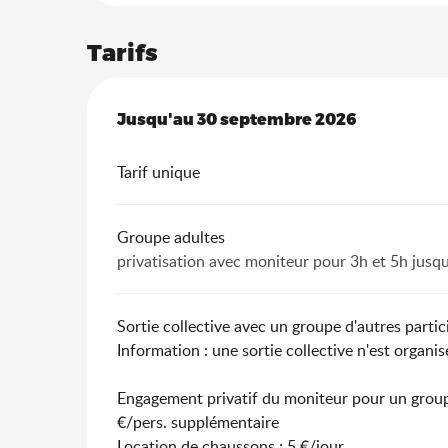
Tarifs
Du
Jusqu'au
1 avril 2026
30 septembre 2026
au
30 septembre 2026
Tarif unique
Groupe adultes
privatisation avec moniteur pour 3h et 5h jusq
Sortie collective avec un groupe d'autres parti
Information : une sortie collective n'est organisé
Engagement privatif du moniteur pour un groupe
€/pers. supplémentaire
Location de chaussons : 5 €/jour