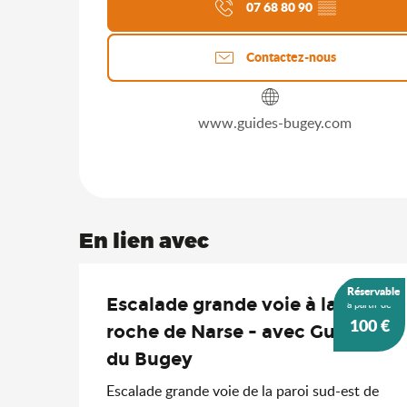
07 68 80 90
▒▒
Contactez-nous
www.guides-bugey.com
En lien avec
Réservable
Escalade grande voie à la
à partir de
100
€
roche de Narse - avec Guides
du Bugey
Escalade grande voie de la paroi sud-est de