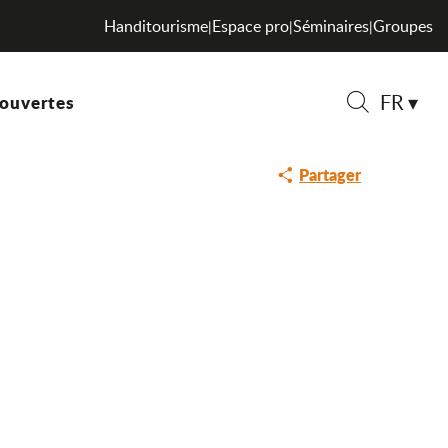
Handitourisme
Espace pro
Séminaires
Groupes
|
|
|
FR
ouvertes
Recherche
DE
ESCALADE
Partager