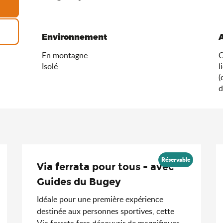
Environnement
Environnement
En montagne
O
Isolé
l
(
d
Réservable
Via ferrata pour tous - avec
Guides du Bugey
Idéale pour une première expérience
destinée aux personnes sportives, cette