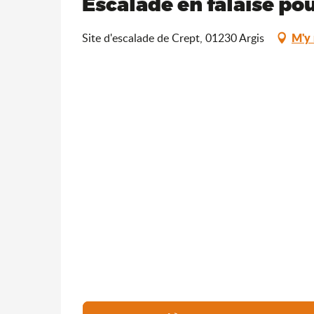
Escalade en falaise po
M'y 
Site d'escalade de Crept, 01230 Argis