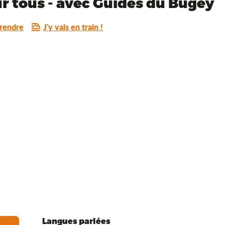
ur tous - avec Guides du Bugey
rendre
J'y vais en train !
Langues parlées
Langues parlées