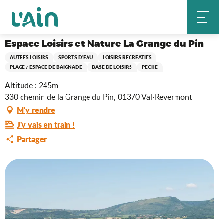
Aller
Espace Loisirs et Nature La Grange du Pin
Accueil
au
contenu
principal
Espace Loisirs et Nature La Grange du Pin
AUTRES LOISIRS
SPORTS D'EAU
LOISIRS RÉCRÉATIFS
PLAGE / ESPACE DE BAIGNADE
BASE DE LOISIRS
PÊCHE
Altitude : 245m
330 chemin de la Grange du Pin, 01370 Val-Revermont
M'y rendre
J'y vais en train !
Partager