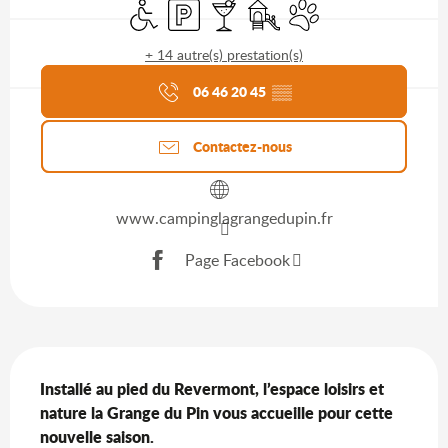
Accès handicapés
Parking
Bar / Buvette
Jeux pour enfants / Espace j
Animaux acceptés
+ 14 autre(s) prestation(s)
Agenda du moment
06 46 20 45
▒▒
Contactez-nous
www.campinglagrangedupin.fr
Page Facebook
Description
Installé au pied du Revermont, l’espace loisirs et 
nature la Grange du Pin vous accueille pour cette 
nouvelle saison.