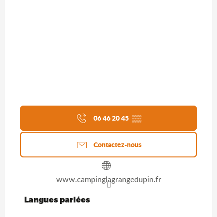
06 46 20 45
▒▒
Contactez-nous
www.campinglagrangedupin.fr
Langues parlées
Langues parlées