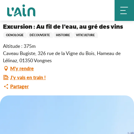
Aller
Excursion : Au fil de l'eau, au gré des vins
Accueil
au
contenu
principal
Excursion : Au fil de l'eau, au gré des vins
OENOLOGIE
DÉCOUVERTE
HISTOIRE
VITICULTURE
Altitude : 375m
Caveau Bugiste, 326 rue de la Vigne du Bois, Hameau de
Lélinaz, 01350 Vongnes
M'y rendre
J'y vais en train !
Partager