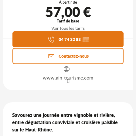
À partir de
57,00 €
Tarif de base
Voir tous les tarifs
Agenda du moment
04 74 32 83
▒▒
Contactez-nous
www.ain-tourisme.com
Description
Savourez une journée entre vignoble et rivière, 
entre dégustation conviviale et croisière paisible 
sur le Haut-Rhône.