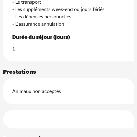
- Le transport

- Les suppléments week-end ou jours fériés

- Les dépenses personnelles

- L’.assurance annulation
Durée du séjour (jours)
Durée du séjour (jours)
1
Prestations
Animaux non acceptés
Offres de prestations