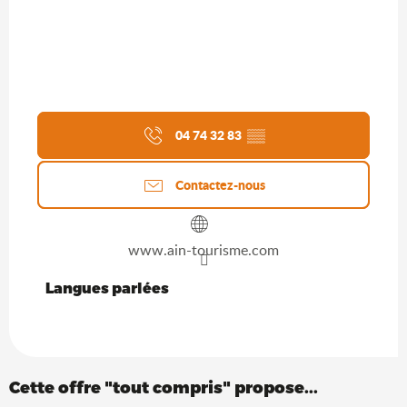
04 74 32 83
▒▒
Contactez-nous
www.ain-tourisme.com
Langues parlées
Langues parlées
Cette offre "tout compris" propose...