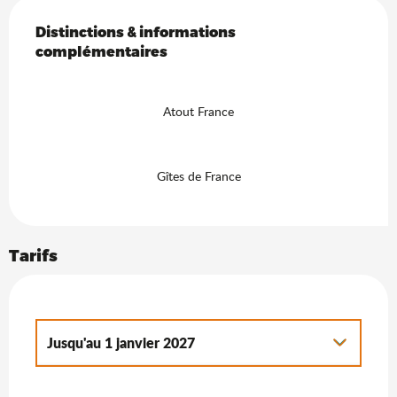
Offres de prestations
Distinctions & informations complémentaires
Distinctions & informations
complémentaires
Atout France
Gîtes de France
Tarifs
Jusqu'au
1 janvier 2027
Du
2 janvier 2027
au
7 janvier 2028