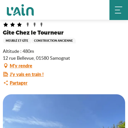
Aller
Gite Chez le Tourneur
Accueil
au
contenu
principal
Gite Chez le Tourneur
MEUBLÉ ET GÎTE
CONSTRUCTION ANCIENNE
Altitude : 480m
12 rue Bellevue, 01580 Samognat
M'y rendre
J'y vais en train !
Partager