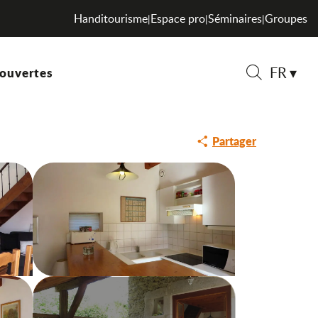
Handitourisme
Espace pro
Séminaires
Groupes
|
|
|
FR
ouvertes
Recherche
Partager