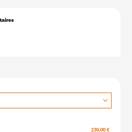
s
taires
taires
230,00 €