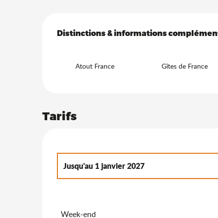
Offres de prestation
Distinctions & informations complémen
Distinctions & informations complémen
Atout France
Gîtes de France
Tarifs
Jusqu'au
1 janvier 2027
Du
2 janvier 2027
au
7 janvier 2028
Week-end