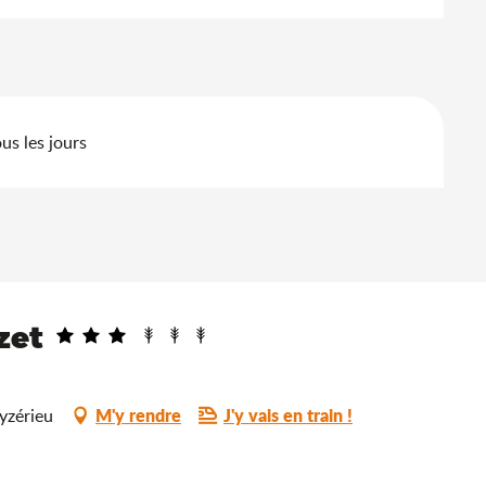
us les jours
zet
M'y rendre
J'y vais en train !
yzérieu