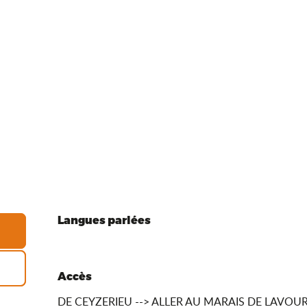
Langues parlées
Langues parlées
Accès
Accès
DE CEYZERIEU --> ALLER AU MARAIS DE LAVOURS