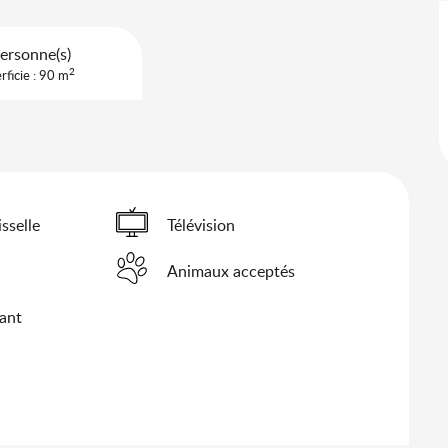
ersonne(s)
2
rficie : 90 m
sselle
Télévision
Animaux acceptés
ant