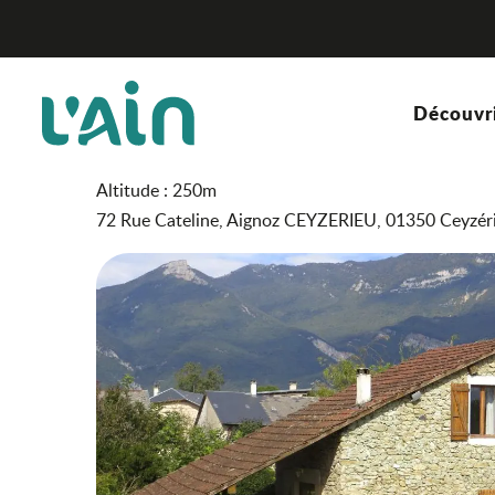
Aller
Gîte de Mme Maryse Bizet
Accueil
au
contenu
principal
Gîte de Mme Maryse Bize
Découvr
MEUBLÉ ET GÎTE
Altitude : 250m
72 Rue Cateline, Aignoz CEYZERIEU, 01350 Ceyzér