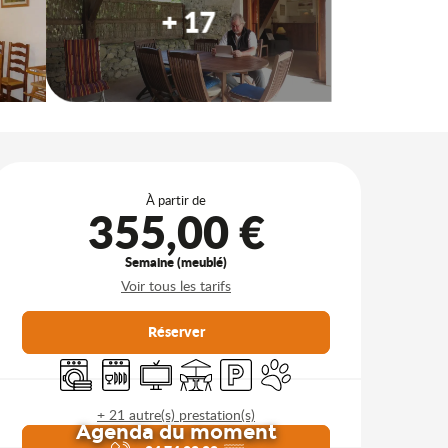
+ 17
Ouverture et coordonnées
À partir de
355,00 €
Semaine (meublé)
Voir tous les tarifs
Réserver
Lave linge
Lave vaisselle
Télévision
Terrasse
Parking
Animaux acceptés
+ 21 autre(s) prestation(s)
Agenda du moment