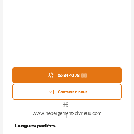
06 84 40 78
▒▒
Contactez-nous
www.hebergement-civrieux.com
Langues parlées
Langues parlées