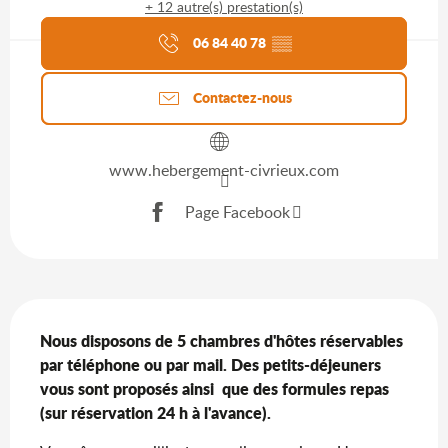
+ 12 autre(s) prestation(s)
Agenda du moment
06 84 40 78
▒▒
Contactez-nous
www.hebergement-civrieux.com
Page Facebook
Description
Nous disposons de 5 chambres d'hôtes réservables 
par téléphone ou par mail. Des petits-déjeuners 
vous sont proposés ainsi  que des formules repas 
(sur réservation 24 h à l'avance).