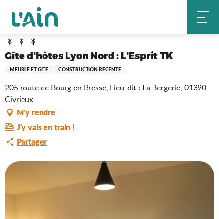
Aller
Gîte d'hôtes Lyon Nord : L'Esprit TK
Accueil
au
contenu
principal
Gîte d'hôtes Lyon Nord : L'Esprit TK
MEUBLÉ ET GÎTE
CONSTRUCTION RÉCENTE
205 route de Bourg en Bresse, Lieu-dit : La Bergerie, 01390
Civrieux
M'y rendre
J'y vais en train !
Partager