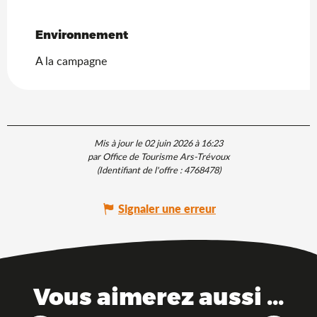
Environnement
Environnement
A la campagne
Mis à jour le 02 juin 2026 à 16:23
par Office de Tourisme Ars-Trévoux
(Identifiant de l'offre :
4768478
)
Signaler une erreur
Vous aimerez aussi ...
En famille : le top des activités à