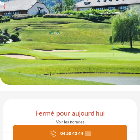
Ouverture et coordonnées
Fermé pour aujourd'hui
Voir les horaires
Agenda du moment
04 50 42 44
▒▒