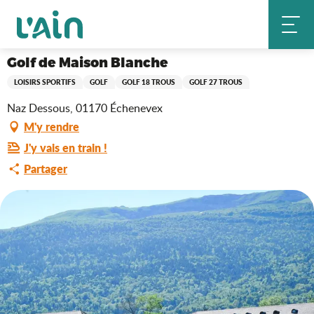
Aller
Golf de Maison Blanche
Accueil
au
contenu
principal
Golf de Maison Blanche
LOISIRS SPORTIFS
GOLF
GOLF 18 TROUS
GOLF 27 TROUS
Naz Dessous, 01170 Échenevex
M'y rendre
J'y vais en train !
Partager