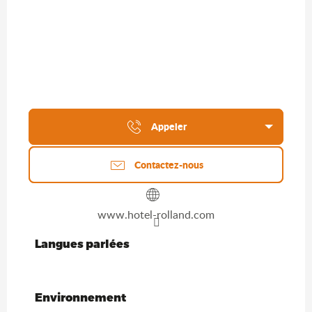
Appeler
Contactez-nous
www.hotel-rolland.com
Langues parlées
Langues parlées
Environnement
Environnement