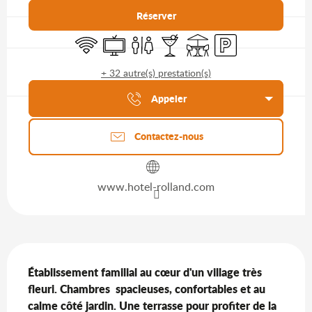
Réserver
WiFi
Télévision
Toilettes
Bar / Buvette
Terrasse
Parking
+ 32 autre(s) prestation(s)
Agenda du moment
Appeler
Contactez-nous
www.hotel-rolland.com
Description
Établissement familial au cœur d'un village très 
fleuri. Chambres  spacieuses, confortables et au 
calme côté jardin. Une terrasse pour profiter de la 