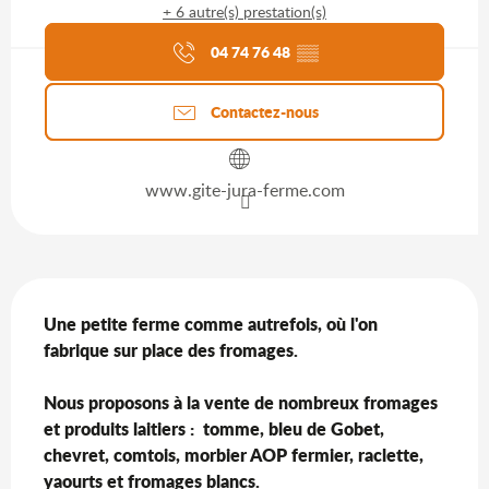
+ 6 autre(s) prestation(s)
Agenda du moment
04 74 76 48
▒▒
Contactez-nous
www.gite-jura-ferme.com
Description
Une petite ferme comme autrefois, où l'on 
fabrique sur place des fromages.

Nous proposons à la vente de nombreux fromages 
et produits laitiers :  tomme, bleu de Gobet, 
chevret, comtois, morbier AOP fermier, raclette, 
yaourts et fromages blancs.