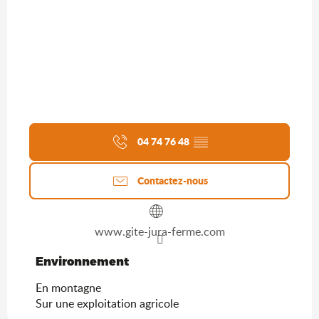
04 74 76 48
▒▒
Contactez-nous
www.gite-jura-ferme.com
Environnement
Environnement
En montagne
Sur une exploitation agricole