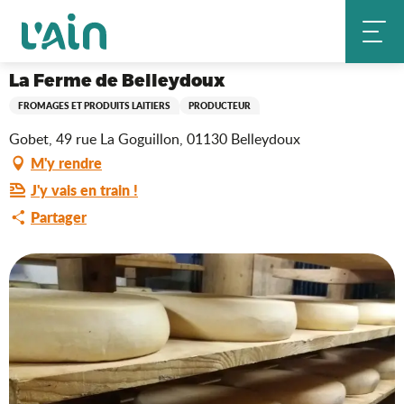
Aller
La Ferme de Belleydoux
Accueil
au
contenu
principal
La Ferme de Belleydoux
FROMAGES ET PRODUITS LAITIERS
PRODUCTEUR
Gobet, 49 rue La Goguillon, 01130 Belleydoux
M'y rendre
J'y vais en train !
Partager