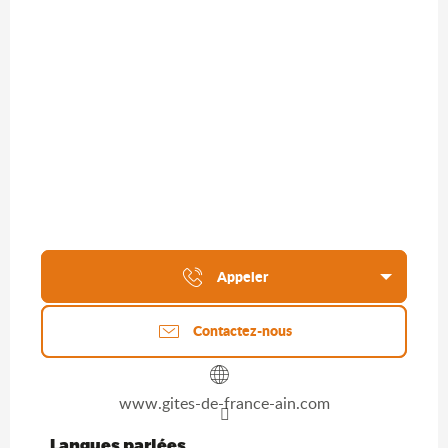
Appeler
Contactez-nous
www.gites-de-france-ain.com
Langues parlées
Langues parlées