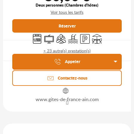
Deux personnes (Chambres d'hôtes)
Voir tous les tarifs
Réserver
Lave vaisselle
Télévision
Air conditionné
Piscine
Parking
Terrasse
+ 23 autre(s) prestation(s)
Agenda du moment
Appeler
Contactez-nous
www.gites-de-france-ain.com
Description