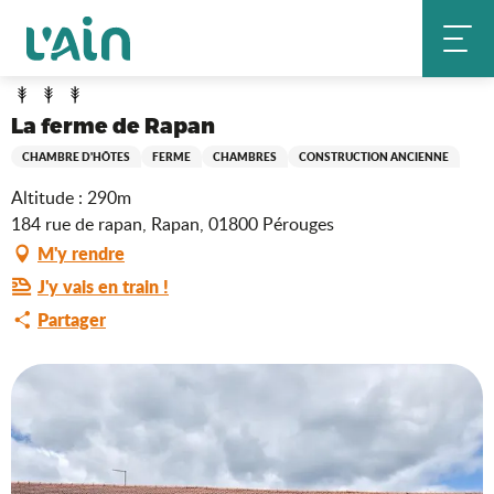
Aller
La ferme de Rapan
Accueil
au
contenu
principal
La ferme de Rapan
CHAMBRE D'HÔTES
FERME
CHAMBRES
CONSTRUCTION ANCIENNE
Altitude : 290m
184 rue de rapan, Rapan, 01800 Pérouges
M'y rendre
J'y vais en train !
Partager