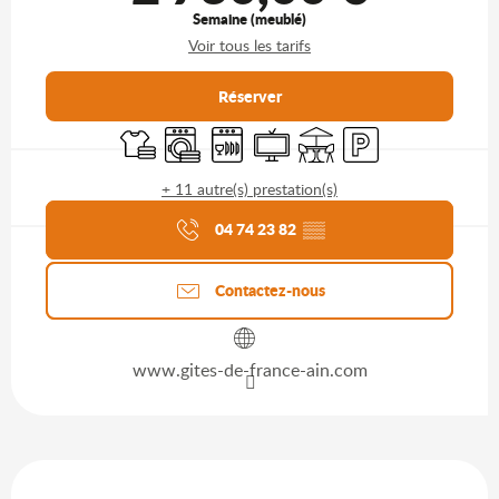
Semaine (meublé)
Voir tous les tarifs
Réserver
Draps et linge
Lave linge
Lave vaisselle
Télévision
Terrasse
Parking
+ 11 autre(s) prestation(s)
Agenda du moment
04 74 23 82
▒▒
Contactez-nous
www.gites-de-france-ain.com
Description