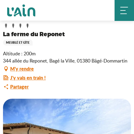
Aller
La ferme du Reponet
Accueil
au
contenu
principal
La ferme du Reponet
MEUBLÉ ET GÎTE
Altitude : 200m
344 allée du Reponet, Bagé la Ville, 01380 Bâgé-Dommartin
M'y rendre
J'y vais en train !
Partager