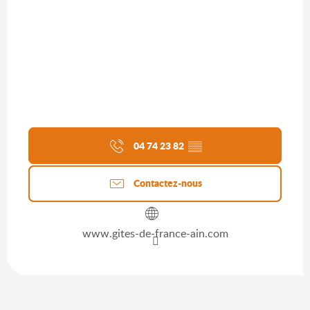
04 74 23 82
▒▒
Contactez-nous
www.gites-de-france-ain.com