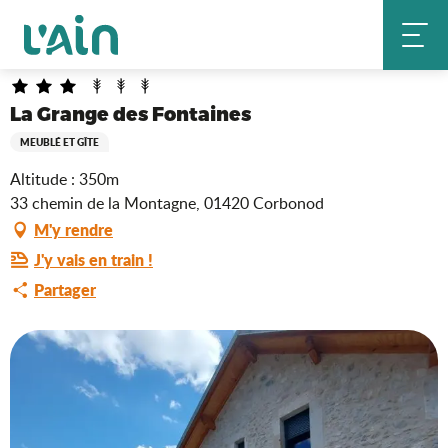
Aller
La Grange des Fontaines
Accueil
au
contenu
principal
La Grange des Fontaines
MEUBLÉ ET GÎTE
Altitude : 350m
33 chemin de la Montagne, 01420 Corbonod
M'y rendre
J'y vais en train !
Partager