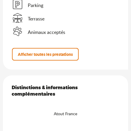
Parking
Terrasse
Animaux acceptés
Afficher toutes les prestations
Offres de prestations
Distinctions & informations complémentaires
Distinctions & informations
complémentaires
Atout France