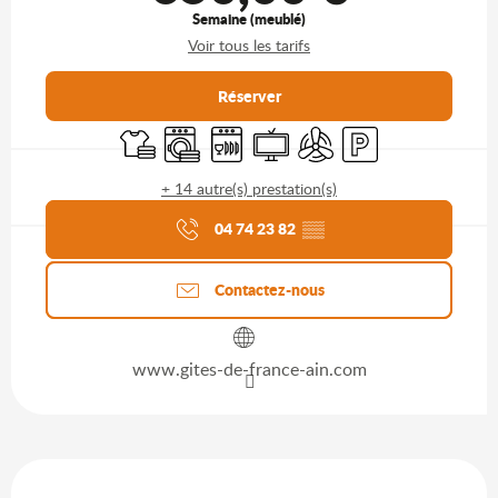
Semaine (meublé)
Voir tous les tarifs
Réserver
Draps et linge
Lave linge
Lave vaisselle
Télévision
Air conditionné
Parking
+ 14 autre(s) prestation(s)
Agenda du moment
04 74 23 82
▒▒
Contactez-nous
www.gites-de-france-ain.com
Description