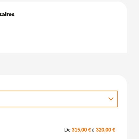
s
taires
taires
315,00 €
320,00 €
De
à