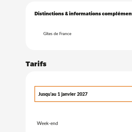
Offres de prestation
Distinctions & informations complémen
Distinctions & informations complémen
Gîtes de France
Tarifs
Jusqu'au
1 janvier 2027
Du
2 janvier 2027
au
7 janvier 2028
Week-end