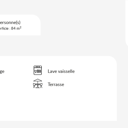
ersonne(s)
2
rficie : 84 m
nge
Lave vaisselle
Terrasse