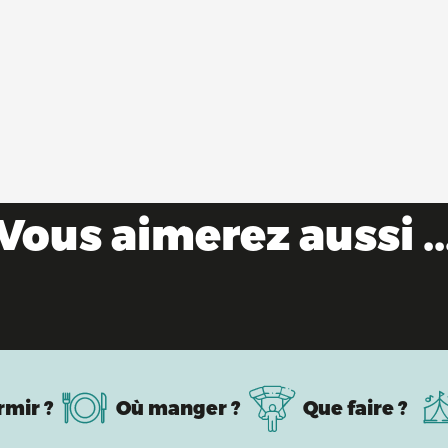
Vous aimerez aussi ..
Châteaux & forts
rmir ?
Où manger ?
Que faire ?