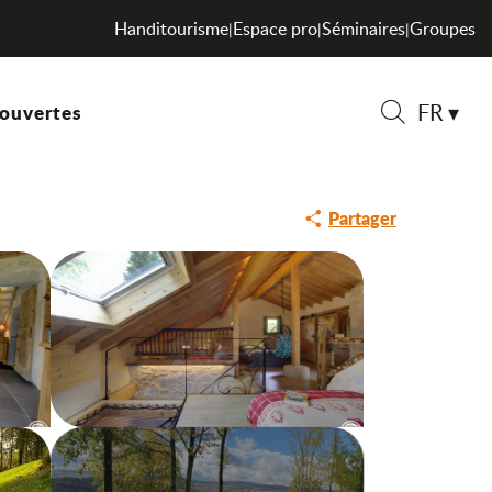
Handitourisme
Espace pro
Séminaires
Groupes
|
|
|
FR
ouvertes
Recherche
Partager