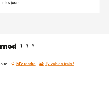
us les jours
arnod
M'y rendre
J'y vais en train !
Joux