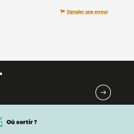
Signaler une erreur
.
Où sortir ?