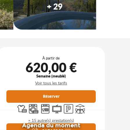
+ 29
Ouverture et coordonnées
À partir de
620,00 €
Semaine (meublé)
Voir tous les tarifs
Réserver
Draps et linge
Lave linge
Lave vaisselle
Télévision
Parking
Terrasse
+ 15 autre(s) prestation(s)
Agenda du moment