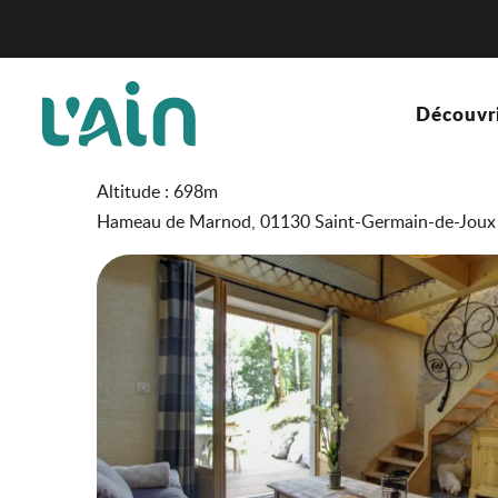
Aller
La petite maison de Marnod
Accueil
au
contenu
principal
La petite maison de Mar
Découvr
MEUBLÉ ET GÎTE
Altitude : 698m
Hameau de Marnod, 01130 Saint-Germain-de-Joux