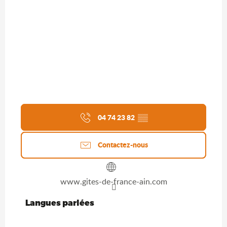
04 74 23 82
▒▒
Contactez-nous
www.gites-de-france-ain.com
Langues parlées
Langues parlées