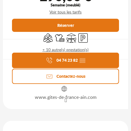
Semaine (meublé)
Voir tous les tarifs
Réserver
Air conditionné
Draps et linge
Terrasse
Parking
+ 10 autre(s) prestation(s)
Agenda du moment
04 74 23 82
▒▒
Contactez-nous
www.gites-de-france-ain.com
Description