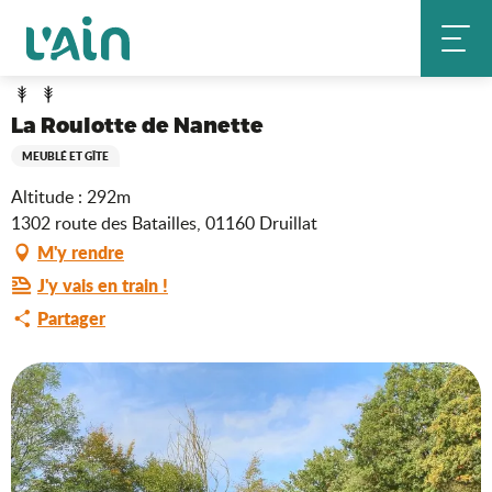
Aller
La Roulotte de Nanette
Accueil
au
contenu
principal
La Roulotte de Nanette
MEUBLÉ ET GÎTE
Altitude : 292m
1302 route des Batailles, 01160 Druillat
M'y rendre
J'y vais en train !
Partager