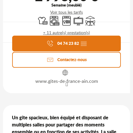
Semaine (meublé)
Voir tous les tarifs
Draps et linge
Lave linge
Lave vaisselle
Télévision
Terrasse
+ 11 autre(s) prestation(s)
Agenda du moment
04 74 23 82
▒▒
Contactez-nous
www.gites-de-france-ain.com
Description
Un gîte spacieux, bien équipé et disposant de 
multiples salles pour partager des moments 
ensemble ou en fonction de ses activités. La salle 