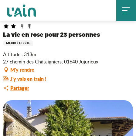
Aller
La vie en rose pour 23 personnes
Accueil
au
contenu
principal
La vie en rose pour 23 personnes
MEUBLÉ ET GÎTE
Altitude : 313m
27 chemin des Châtaigniers, 01640 Jujurieux
M'y rendre
J'y vais en train !
Partager