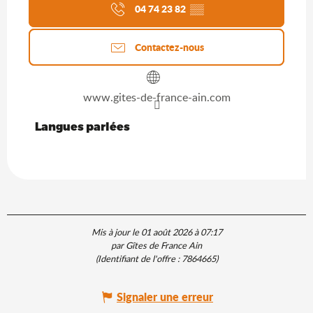
04 74 23 82
▒▒
Contactez-nous
www.gites-de-france-ain.com
Langues parlées
Langues parlées
Mis à jour le 01 août 2026 à 07:17
par Gîtes de France Ain
(Identifiant de l'offre :
7864665
)
Signaler une erreur