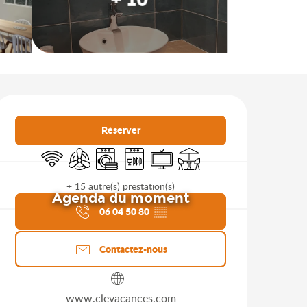
Ouverture et coordonnées
Réserver
WiFi
Air conditionné
Lave linge
Lave vaisselle
Télévision
Terrasse
+ 15 autre(s) prestation(s)
Agenda du moment
06 04 50 80
▒▒
Contactez-nous
www.clevacances.com