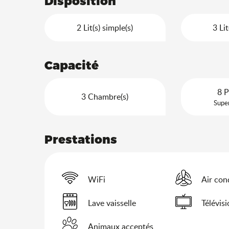
Disposition
2 Lit(s) simple(s)
3 Lit
Capacité
8 P
3 Chambre(s)
Super
Prestations
WiFi
Air con
Lave vaisselle
Télévis
Animaux acceptés