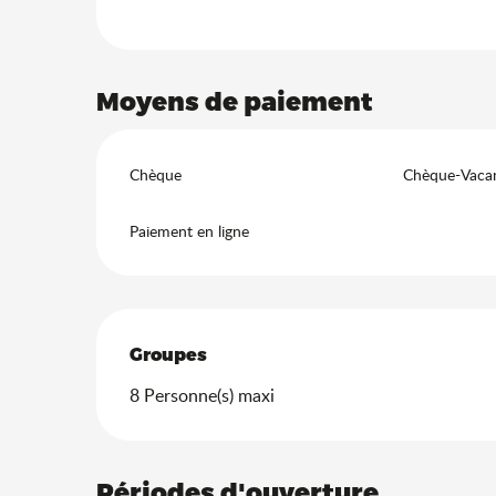
Moyens de paiement
Chèque
Chèque-Vacan
Paiement en ligne
Groupes
Groupes
8 Personne(s) maxi
Périodes d'ouverture