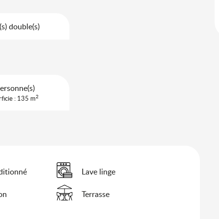
(s) double(s)
ersonne(s)
2
ficie : 135 m
ditionné
Lave linge
ion
Terrasse