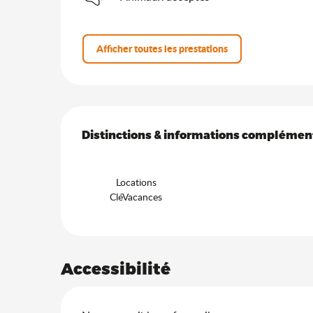
Afficher toutes les prestations
Offres de prestation
Distinctions & informations complémen
Distinctions & informations complémen
Locations
CléVacances
Accessibilité