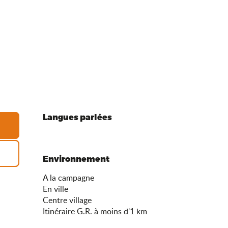
Langues parlées
Langues parlées
Environnement
Environnement
A la campagne
En ville
Centre village
Itinéraire G.R. à moins d'1 km