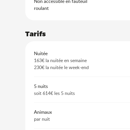
Non accessible en fauteuil
roulant
Tarifs
Tarifs 2026
Nuitée
163€ la nuitée en semaine
230€ la nuitée le week-end
5 nuits
soit 614€ les 5 nuits
Animaux
par nuit