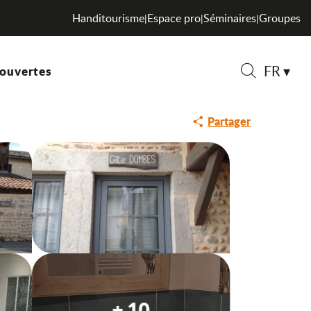
Handitourisme
Espace pro
Séminaires
Groupes
|
|
|
FR
ouvertes
Recherche
Partager
+ 10