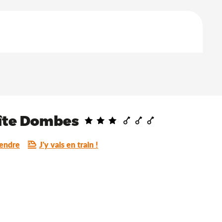
gîte Dombes
rendre
J'y vais en train !