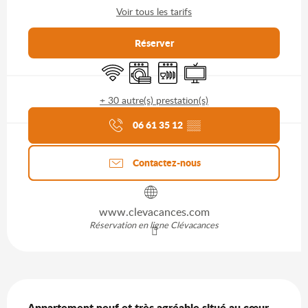
Voir tous les tarifs
Réserver
WiFi
Lave linge
Lave vaisselle
Télévision
+ 30 autre(s) prestation(s)
Agenda du moment
06 61 35 12
▒▒
Contactez-nous
www.clevacances.com
Réservation en ligne Clévacances
Description
Appartement neuf et très agréable situé au cœur 