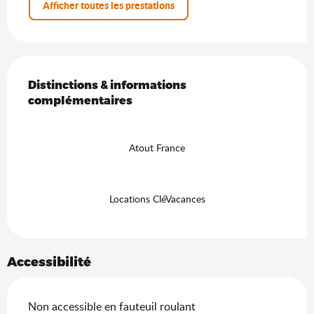
Afficher toutes les prestations
Offres de prestations
Distinctions & informations complémentaires
Distinctions & informations
complémentaires
Atout France
Locations CléVacances
Accessibilité
Non accessible en fauteuil roulant