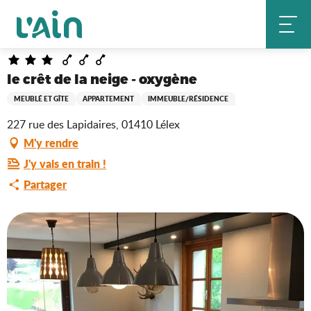
Aller
le crêt de la neige - oxygène
Accueil
au
contenu
principal
le crêt de la neige - oxygène
MEUBLÉ ET GÎTE
APPARTEMENT
IMMEUBLE/RÉSIDENCE
227 rue des Lapidaires, 01410 Lélex
M'y rendre
J'y vais en train !
Partager