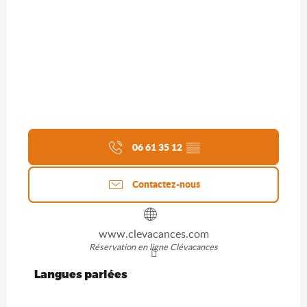
06 61 35 12
▒▒
Contactez-nous
www.clevacances.com
Réservation en ligne Clévacances
Langues parlées
Langues parlées