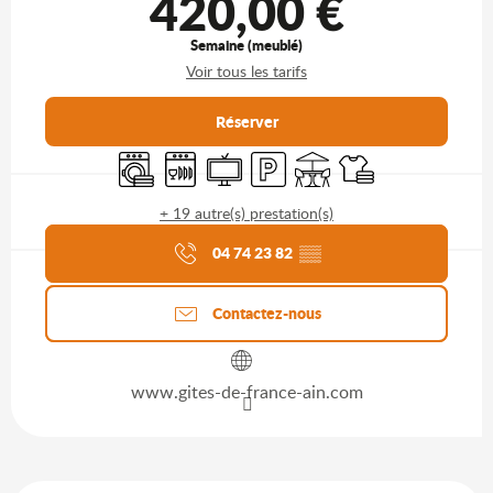
420,00 €
Semaine (meublé)
Voir tous les tarifs
Réserver
Lave linge
Lave vaisselle
Télévision
Parking
Terrasse
Draps et linge
+ 19 autre(s) prestation(s)
Agenda du moment
04 74 23 82
▒▒
Contactez-nous
www.gites-de-france-ain.com