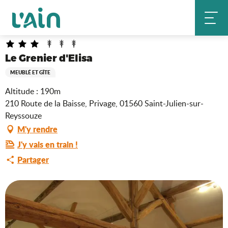
Aller
Le Grenier d'Elisa
Accueil
au
contenu
principal
Le Grenier d'Elisa
MEUBLÉ ET GÎTE
Altitude : 190m
210 Route de la Baisse, Privage, 01560 Saint-Julien-sur-
Reyssouze
M'y rendre
J'y vais en train !
Partager