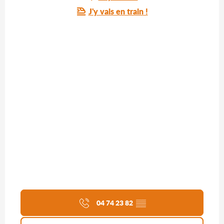
J'y vais en train !
04 74 23 82
▒▒