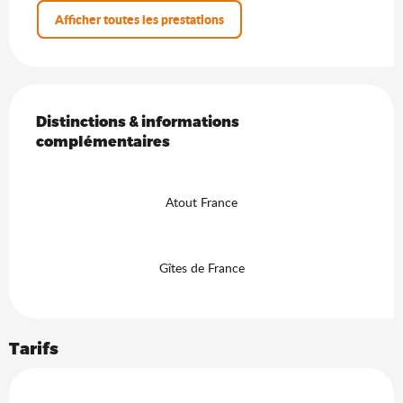
Afficher toutes les prestations
Offres de prestations
Distinctions & informations complémentaires
Distinctions & informations
complémentaires
Atout France
Gîtes de France
Tarifs